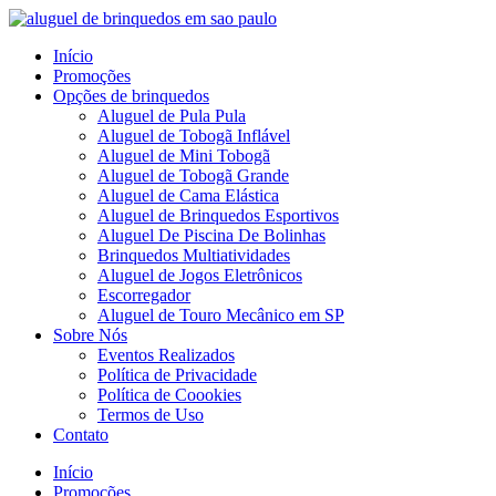
Pular
para
Início
o
Promoções
conteúdo
Opções de brinquedos
Aluguel de Pula Pula
Aluguel de Tobogã Inflável
Aluguel de Mini Tobogã
Aluguel de Tobogã Grande
Aluguel de Cama Elástica
Aluguel de Brinquedos Esportivos
Aluguel De Piscina De Bolinhas
Brinquedos Multiatividades
Aluguel de Jogos Eletrônicos
Escorregador
Aluguel de Touro Mecânico em SP
Sobre Nós
Eventos Realizados
Política de Privacidade
Política de Coookies
Termos de Uso
Contato
Menu
Início
Promoções