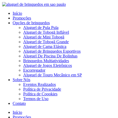
Pular
para
Início
o
Promoções
conteúdo
Opções de brinquedos
Aluguel de Pula Pula
Aluguel de Tobogã Inflável
Aluguel de Mini Tobogã
Aluguel de Tobogã Grande
Aluguel de Cama Elástica
Aluguel de Brinquedos Esportivos
Aluguel De Piscina De Bolinhas
Brinquedos Multiatividades
Aluguel de Jogos Eletrônicos
Escorregador
Aluguel de Touro Mecânico em SP
Sobre Nós
Eventos Realizados
Política de Privacidade
Política de Coookies
Termos de Uso
Contato
Menu
Início
Promoções