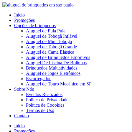
Pular
para
Início
o
Promoções
conteúdo
Opções de brinquedos
Aluguel de Pula Pula
Aluguel de Tobogã Inflável
Aluguel de Mini Tobogã
Aluguel de Tobogã Grande
Aluguel de Cama Elástica
Aluguel de Brinquedos Esportivos
Aluguel De Piscina De Bolinhas
Brinquedos Multiatividades
Aluguel de Jogos Eletrônicos
Escorregador
Aluguel de Touro Mecânico em SP
Sobre Nós
Eventos Realizados
Política de Privacidade
Política de Coookies
Termos de Uso
Contato
Menu
Início
Promoções